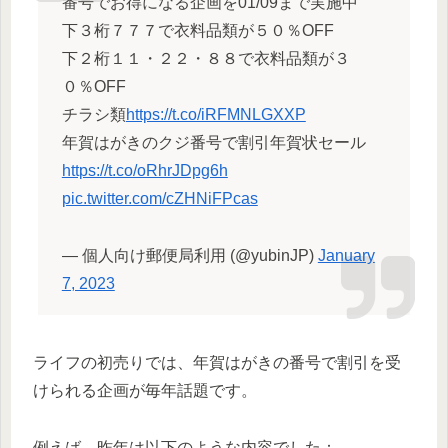
番号でお得になる企画を01/09まで実施中
下３桁７７７で衣料品類が５０％OFF
下２桁１１・２２・８８で衣料品類が３
０％OFF
チラシ類
https://t.co/iRFMNLGXXP
年賀はがきのクジ番号で割引年賀状セール
https://t.co/oRhrJDpg6h
pic.twitter.com/cZHNiFPcas
— 個人向け郵便局利用 (@yubinJP)
January
7, 2023
ライフの初売りでは、年賀はがきの番号で割引を受
けられる企画が毎年話題です。
例えば、昨年は以下のような内容でした：