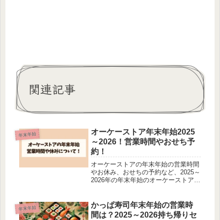
関連記事
オーケーストア年末年始2025
年末年始
～2026！営業時間やおせち予
約！
オーケーストアの年末年始の営業時間
やお休み、おせちの予約など、2025～
2026年の年末年始のオーケーストアの
営業スケジュールを詳しく解説しま
す。年末年始の混雑を避ける方法や、
人気のおせちセット、年末ならではの
かっぱ寿司年末年始の営業時
年末年始
おすすめ商品もご紹介！オーケー...
間は？2025～2026持ち帰りセ