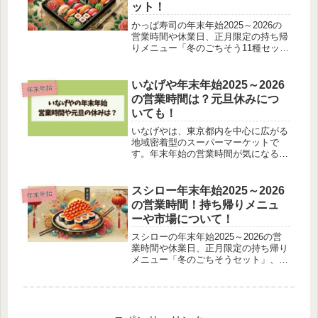
ット！
かっぱ寿司の年末年始2025～2026の
営業時間や休業日、正月限定の持ち帰
りメニュー「冬のごちそう11種セッ
ト」や「豪華贅沢セット」、など詳し
くご紹介します。家族や親せきが集ま
る年末年始に、豪華で美味しいお寿司
いなげや年末年始2025～2026
年末年始
を囲むのはいかがでしょうか？こ...
の営業時間は？元旦休みにつ
いても！
いなげやは、東京都内を中心に広がる
地域密着型のスーパーマーケットで
す。年末年始の営業時間が気になる方
も多いですよね。ここでは、いなげや
の基本的な年末年始2025～2026スケ
ジュールや、店舗ごとの営業時間の確
スシロー年末年始2025～2026
年末年始
認方法をご紹介します。ぜひチェッ...
の営業時間！持ち帰りメニュ
ーや市場について！
スシローの年末年始2025～2026の営
業時間や休業日、正月限定の持ち帰り
メニュー「冬のごちそうセット」、さ
らに自宅で楽しめる「厳選スシロー市
場」の冷凍海鮮素材について詳しくご
紹介します。年末年始は、家族や友人
とお寿司を囲んで過ごしたいとい...