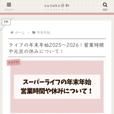
sunako日和
＼Amazonのタイムセールがお得★こちらをクリック！／
メニュー
検索
PR
ホーム
年末年始
ライフの年末年始2025～2026！営業時間
や元旦の休みについて！
年末年始