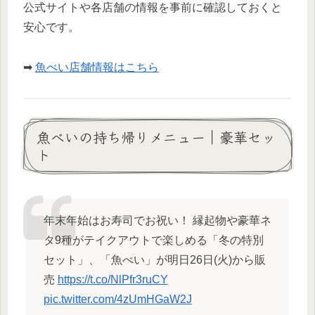
公式サイトや各店舗の情報を事前に確認しておくと
安心です。
➡
魚べい店舗情報はこちら
魚べいの持ち帰りメニュー｜豪華セッ
ト
年末年始はお寿司でお祝い！ 縁起物や豪華ネ
タ9種がテイクアウトで楽しめる「冬の特別
セット」、「魚べい」が明日26日(火)から販
売
https://t.co/NlPfr3ruCY
pic.twitter.com/4zUmHGaW2J