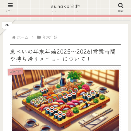
sunako日和
＼Amazonのタイムセールがお得★こちらをクリック！／
メニュー
検索
PR
ホーム
年末年始
魚べいの年末年始2025～2026!営業時間
や持ち帰りメニューについて！
年末年始