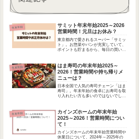
サミット年末年始2025～2026
年末年始
営業時間！元旦はお休み？
東京都内で愛されるスーパー「サミッ
ト」。お惣菜やパンが充実していて、
ポイントも貯まるから、毎日の買い物
に欠かせない存在ですよね。そんなサ
ミット、年末年始の営業時間がどうな
るのか気になりませんか？この記事で
はま寿司の年末年始2025～
年末年始
は、2025～2026年の年末年始に...
2026！営業時間や持ち帰りメ
ニューは？
日本全国で人気の寿司チェーン「はま
寿司」。年末年始の食卓にお寿司を取
り入れたい方も多いのではないでしょ
うか？大晦日やお正月に美味しいお寿
司を囲んで、ラクして贅沢なひととき
を楽しみませんか？この記事では、は
カインズホームの年末年始
年末年始
ま寿司の年末年始営業時間、特別持ち
2025～2026！営業時間につい
帰...
て！
カインズホームの年末年始営業時間や
休業日について、2024年～2025年の