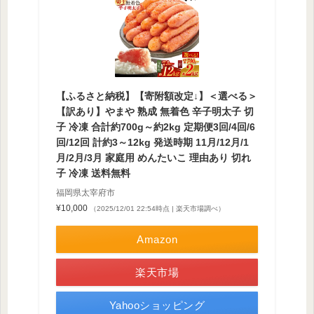
【ふるさと納税】【寄附額改定↓】＜選べる＞
【訳あり】やまや 熟成 無着色 辛子明太子 切
子 冷凍 合計約700g～約2kg 定期便3回/4回/6
回/12回 計約3～12kg 発送時期 11月/12月/1
月/2月/3月 家庭用 めんたいこ 理由あり 切れ
子 冷凍 送料無料
福岡県太宰府市
¥10,000
（2025/12/01 22:54時点 | 楽天市場調べ）
Amazon
楽天市場
Yahooショッピング