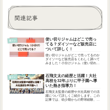
関連記事
使い切りジャムはどこで売っ
筋トレ
てる？ダイソーなど販売店に
ついて詳しく！
使い切りジャムがどこで売ってるのか
ダイソーなど販売店をくわしく調べて
みました！小分けジャム（使い切れる
小さな袋に分かれたジャムね！）って
とっても便利で、少しずつ使えて、い
ろんな味も楽しめる優れもの。小分け
石飛文太の経歴と活躍！大社
筋トレ
ジャムどこで売ってるの？この記事で
高校を32年ぶりに甲子園へ導
わ...
いた熱き指導力！
石飛文太監督の経歴や大社高校での活
躍について詳しくご紹介します。この
記事では、幼少期からの野球経験、大
社高校での努力、そして監督として甲
子園出場を果たした彼の熱い物語を追