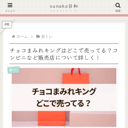
sunako日和
＼Amazonのタイムセールがお得★こちらをクリック！／
メニュー
検索
PR
ホーム
筋トレ
チョコまみれキングはどこで売ってる？コ
ンビニなど販売店について詳しく！
筋トレ