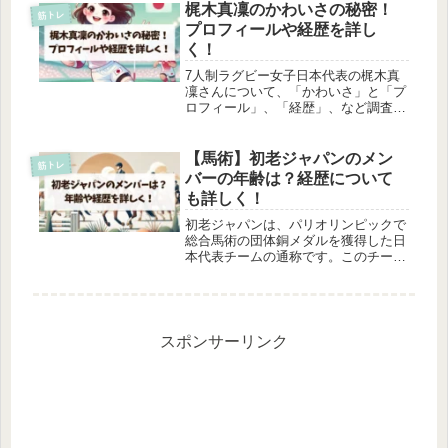
っています。また、彼の年齢やプロフ
梶木真凜のかわいさの秘密！
筋トレ
ィールについても触れ、彼の人柄に迫
プロフィールや経歴を詳し
り...
く！
7人制ラグビー女子日本代表の梶木真
凜さんについて、「かわいさ」と「プ
ロフィール」、「経歴」、など調査し
ました。パリオリンピック「サクラセ
ブンズ」に出場予定の梶木真凜選手
は、最近そのかわいさが大きな話題と
【馬術】初老ジャパンのメン
筋トレ
なっています。彼女の端正な顔立ちや
バーの年齢は？経歴について
美し...
も詳しく！
初老ジャパンは、パリオリンピックで
総合馬術の団体銅メダルを獲得した日
本代表チームの通称です。このチーム
は、そのメンバー全員が昭和生まれで
あることから、「初老ジャパン」と名
付けられました。「初老ジャパン」パ
リオリンピックで92年ぶりの快挙！
な...
スポンサーリンク